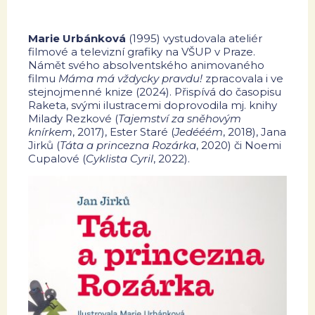
Marie Urbánková
(1995) vystudovala ateliér
filmové a televizní grafiky na VŠUP v Praze.
Námět svého absolventského animovaného
filmu
Máma má vždycky pravdu!
zpracovala i ve
stejnojmenné knize (2024). Přispívá do časopisu
Raketa, svými ilustracemi doprovodila mj. knihy
Milady Rezkové (
Tajemství za sněhovým
knírkem
, 2017), Ester Staré (
Jedééém
, 2018), Jana
Jirků (
Táta a princezna Rozárka
, 2020) či Noemi
Cupalové (
Cyklista Cyril
, 2022).