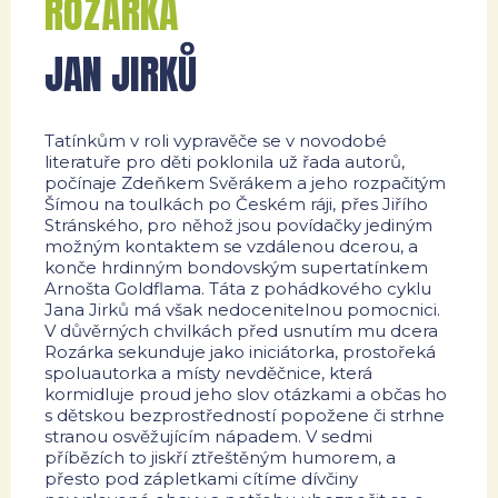
ROZÁRKA
JAN JIRKŮ
Tatínkům v roli vypravěče se v novodobé
literatuře pro děti poklonila už řada autorů,
počínaje Zdeňkem Svěrákem a jeho rozpačitým
Šímou na toulkách po Českém ráji, přes Jiřího
Stránského, pro něhož jsou povídačky jediným
možným kontaktem se vzdálenou dcerou, a
konče hrdinným bondovským supertatínkem
Arnošta Goldflama. Táta z pohádkového cyklu
Jana Jirků má však nedocenitelnou pomocnici.
V důvěrných chvilkách před usnutím mu dcera
Rozárka sekunduje jako iniciátorka, prostořeká
spoluautorka a místy nevděčnice, která
kormidluje proud jeho slov otázkami a občas ho
s dětskou bezprostředností popožene či strhne
stranou osvěžujícím nápadem. V sedmi
příbězích to jiskří ztřeštěným humorem, a
přesto pod zápletkami cítíme dívčiny