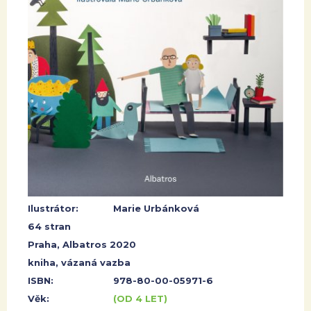
Ilustrátor:
Marie Urbánková
64 stran
Praha, Albatros 2020
kniha, vázaná vazba
ISBN:
978-80-00-05971-6
Věk:
(OD 4 LET)