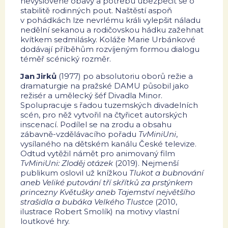
nevyslovené obavy a potřebu ubezpečit se o
stabilitě rodinných pout. Naštěstí aspoň
v pohádkách lze nevrlému králi vylepšit náladu
nedělní sekanou a rodičovskou hádku zažehnat
kvítkem sedmilásky. Koláže Marie Urbánkové
dodávají příběhům rozvíjeným formou dialogu
téměř scénický rozměr.
Jan Jirků
(1977) po absolutoriu oborů režie a
dramaturgie na pražské DAMU působil jako
režisér a umělecký šéf Divadla Minor.
Spolupracuje s řadou tuzemských divadelních
scén, pro něž vytvořil na čtyřicet autorských
inscenací. Podílel se na zrodu a obsahu
zábavně-vzdělávacího pořadu
TvMiniUni
,
vysílaného na dětském kanálu České televize.
Odtud vytěžil námět pro animovaný film
TvMiniUni:
Zloděj otázek
(2019). Nejmenší
publikum oslovil už knížkou
Tlukot a bubnování
aneb Veliké putování tří skřítků za prstýnkem
princezny Květušky aneb Tajemství největšího
strašidla a bubáka Velkého Tlustce
(2010,
ilustrace Robert Smolík) na motivy vlastní
loutkové hry.