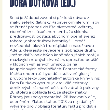
DORA DUTKOVÁ (ED.)
Snad je žádoucí zavdat si pár loků odvaru z
máku setého (latinsky Papaver omniferum), aby
se čtenář přenesl do říše divotvorné květeny,
nicméně lze s úspěchem tvrdit, že sklenka
představivosti postačí, abychom ocenili svéráz
tohoto „dobrodružství botaniky“. Herbář
nevšedních úlovků trumfujících i masožravou
Adélu, která ještě nevečeřela, zobrazuje druhy,
jimž se daří v odlehlých končinách jižních moří, v
mazlavých ropných skvrnách, uprostřed pouště,
v klopách věhlasných umělců, ba na
koupelnových předložkách. Fantastické formy
těchto endemitů, hybridů a kultivarů glosují
průvodní texty „pachatelky“ autorské knihy, v níž
Dora Dutková vystupuje v roli čilé editorky
deníkových záznamů pěstitelů z druhé poloviny
20. století a dokládá fakt, že stezky matky
Přírody jsou nevyzpytatelné. Při listování v díle,
oceněném Zlatou stuhou 2013 za nejzdařilejší
výtvarné dílo v oblasti literatury faktu pro děti a