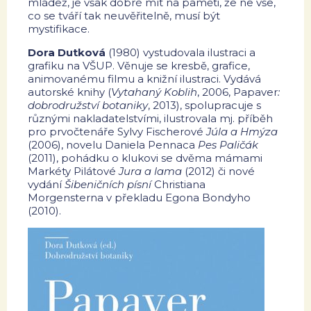
mládež, je však dobré mít na paměti, že ne vše,
co se tváří tak neuvěřitelně, musí být
mystifikace.
Dora Dutková
(1980) vystudovala ilustraci a
grafiku na VŠUP. Věnuje se kresbě, grafice,
animovanému filmu a knižní ilustraci. Vydává
autorské knihy (
Vytahaný Koblih
, 2006, Papaver
:
dobrodružství botaniky
, 2013), spolupracuje s
různými nakladatelstvími, ilustrovala mj. příběh
pro prvočtenáře Sylvy Fischerové
Júla a Hmýza
(2006), novelu Daniela Pennaca
Pes Paličák
(2011), pohádku o klukovi se dvěma mámami
Markéty Pilátové
Jura a lama
(2012) či nové
vydání
Šibeničních písní
Christiana
Morgensterna v překladu Egona Bondyho
(2010).