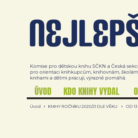
Komise pro dětskou knihu SČKN a Česká sekce 
pro orientaci knihkupcům, knihovnám, školám, a
knihami a dětmi pracují, výrazně pomáhá.
ÚVOD
KDO KNIHY VYDAL
O
Úvod
KNIHY ROČNÍKU 2020/21 DLE VĚKU
OD 13