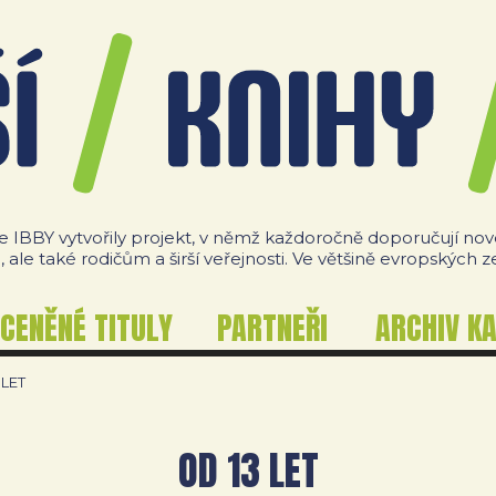
IBBY vytvořily projekt, v němž každoročně doporučují nové 
le také rodičům a širší veřejnosti. Ve většině evropských 
CENĚNÉ TITULY
PARTNEŘI
ARCHIV K
 LET
OD 13 LET